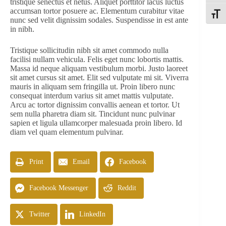
tristique senectus et netus. Aliquet porttitor lacus luctus
accumsan tortor posuere ac. Elementum curabitur vitae
Toggle
nunc sed velit dignissim sodales. Suspendisse in est ante
in nibh.
Tristique sollicitudin nibh sit amet commodo nulla
facilisi nullam vehicula. Felis eget nunc lobortis mattis.
Massa id neque aliquam vestibulum morbi. Justo laoreet
sit amet cursus sit amet. Elit sed vulputate mi sit. Viverra
mauris in aliquam sem fringilla ut. Proin libero nunc
consequat interdum varius sit amet mattis vulputate.
Arcu ac tortor dignissim convallis aenean et tortor. Ut
sem nulla pharetra diam sit. Tincidunt nunc pulvinar
sapien et ligula ullamcorper malesuada proin libero. Id
diam vel quam elementum pulvinar.
Print
Email
Facebook
Facebook Messenger
Reddit
Twitter
LinkedIn