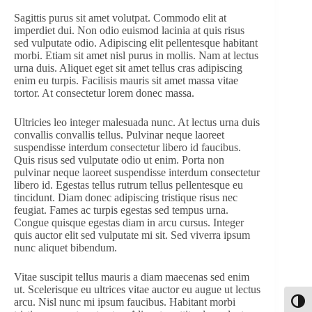
Sagittis purus sit amet volutpat. Commodo elit at
imperdiet dui. Non odio euismod lacinia at quis risus
sed vulputate odio. Adipiscing elit pellentesque habitant
morbi. Etiam sit amet nisl purus in mollis. Nam at lectus
urna duis. Aliquet eget sit amet tellus cras adipiscing
enim eu turpis. Facilisis mauris sit amet massa vitae
tortor. At consectetur lorem donec massa.
Ultricies leo integer malesuada nunc. At lectus urna duis
convallis convallis tellus. Pulvinar neque laoreet
suspendisse interdum consectetur libero id faucibus.
Quis risus sed vulputate odio ut enim. Porta non
pulvinar neque laoreet suspendisse interdum consectetur
libero id. Egestas tellus rutrum tellus pellentesque eu
tincidunt. Diam donec adipiscing tristique risus nec
feugiat. Fames ac turpis egestas sed tempus urna.
Congue quisque egestas diam in arcu cursus. Integer
quis auctor elit sed vulputate mi sit. Sed viverra ipsum
nunc aliquet bibendum.
Vitae suscipit tellus mauris a diam maecenas sed enim
ut. Scelerisque eu ultrices vitae auctor eu augue ut lectus
arcu. Nisl nunc mi ipsum faucibus. Habitant morbi
Toggl